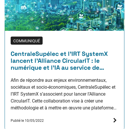
COMMUNIQUÉ
CentraleSupélec et l’IRT SystemX
lancent l’Alliance CircularIT : le
numérique et l’IA au service de
l’économie circulaire
Afin de répondre aux enjeux environnementaux,
sociétaux et socio-économiques, CentraleSupélec et
l’IRT SystemX s’associent pour lancer l’Alliance
CircularIT. Cette collaboration vise à créer une
méthodologie et à mettre en œuvre une plateforme
numérique permettant de contribuer à l’économie
Publié le 10/05/2022
circulaire par la transformation numérique des
territoires et des chaines de valeur industrielles.