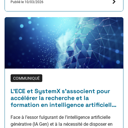
Publié le 10/03/2026
énergétique des projets d’aménagement du territoire
dans les zones rurales ou…
COMMUNIQUÉ
L’ECE et SystemX s’associent pour
accélérer la recherche et la
formation en intelligence artificielle
générative
Face à l’essor fulgurant de l’intelligence artificielle
générative (IA Gen) et à la nécessité de disposer en