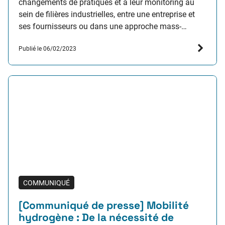
changements de pratiques et à leur monitoring au
sein de filières industrielles, entre une entreprise et
ses fournisseurs ou dans une approche mass-
market, au service d’enjeux sociétaux. L’IRT
Publié le 06/02/2023
SystemX dédié à l’ingénierie numérique des
systèmes du futur, annonce le lancement…
COMMUNIQUÉ
[Communiqué de presse] Mobilité
hydrogène : De la nécessité de