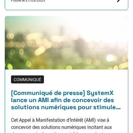
Publié le 27/03/2023
facilitent et accélèrent le transfert et le déploiement…
COMMUNIQUÉ
[Communiqué de presse] SystemX
lance un AMI afin de concevoir des
solutions numériques pour stimuler
les changements de comportement
Cet Appel à Manifestation d’Intérêt (AMI) vise à
concevoir des solutions numériques incitant aux