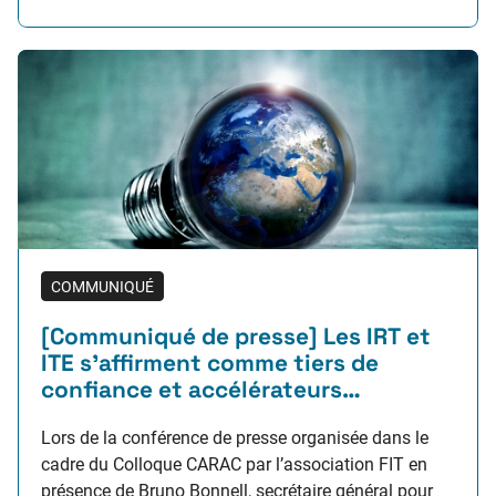
critiques intégrant des composants d’IA de
confiance, en toute sécurité.…
COMMUNIQUÉ
[Communiqué de presse] Les IRT et
ITE s’affirment comme tiers de
confiance et accélérateurs
d’innovation dans les filières
industrielles stratégiques françaises
Lors de la conférence de presse organisée dans le
cadre du Colloque CARAC par l’association FIT en
présence de Bruno Bonnell, secrétaire général pour