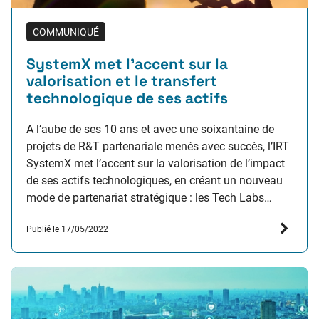
COMMUNIQUÉ
SystemX met l’accent sur la
valorisation et le transfert
technologique de ses actifs
A l’aube de ses 10 ans et avec une soixantaine de
projets de R&T partenariale menés avec succès, l’IRT
SystemX met l’accent sur la valorisation de l’impact
de ses actifs technologiques, en créant un nouveau
mode de partenariat stratégique : les Tech Labs
@SystemX. L’IRT SystemX annonce aujourd’hui la
Publié le 17/05/2022
création des tech labs, un nouveau mode…