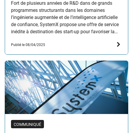
Fort de plusieurs années de R&D dans de grands
programmes structurants dans les domaines
l’ingénierie augmentée et de l’intelligence artificielle
de confiance, SystemX propose une offre de service
inédite à destination des start-up pour favoriser la
levée des verrous liés à la croissance, en lien avec
Publié le 08/04/2025
l’intégration de l’IA dans leurs solutions. Couplant
conseil personnalisé…
COMMUNIQUÉ