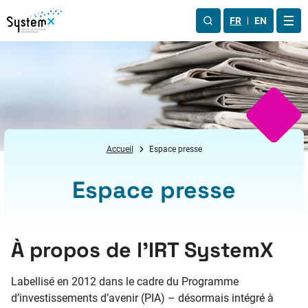
Aller au menu
Aller au contenu
Aller au pied de page
FR
EN
OUV
Accueil
Espace presse
Espace presse
À propos de l’IRT SystemX
Labellisé en 2012 dans le cadre du Programme
d’investissements d’avenir (PIA) – désormais intégré à