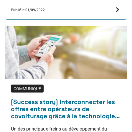
garantir la crédibilité. SystemX lance le projet
Publié le 01/09/2022
« Agilité et Fidélité des Simulations » (AFS), 4è projet
de la feuille de…
COMMUNIQUÉ
[Success story] Interconnecter les
offres entre opérateurs de
covoiturage grâce à la technologie
blockchain
Un des principaux freins au développement du