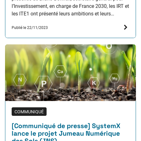
l’Investissement, en charge de France 2030, les IRT et
les ITE1 ont présenté leurs ambitions et leurs
priorités sur la période 2025-2030, confirmant leur
Publié le 22/11/2023
rôle clé dans la mise en oeuvre…
COMMUNIQUÉ
[Communiqué de presse] SystemX
lance le projet Jumeau Numérique
des Sols (JNS)