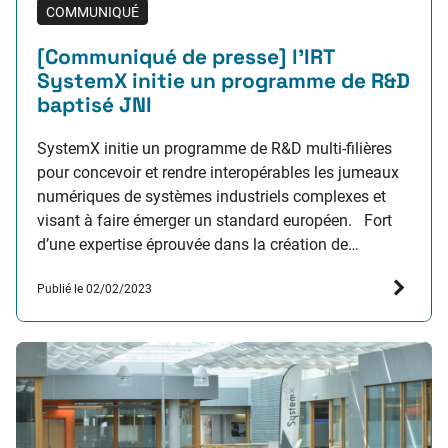
COMMUNIQUÉ
[Communiqué de presse] l’IRT
SystemX initie un programme de R&D
baptisé JNI
SystemX initie un programme de R&D multi-filières
pour concevoir et rendre interopérables les jumeaux
numériques de systèmes industriels complexes et
visant à faire émerger un standard européen. Fort
d’une expertise éprouvée dans la création de
jumeaux numériques multi-filières, l’IRT SystemX met
Publié le 02/02/2023
en œuvre un nouveau programme R&D ambitieux
baptisé « Jumeaux Numériques pour la résilience…