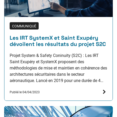
COMMUNIQUÉ
Les IRT SystemX et Saint Exupéry
dévoilent les résultats du projet S2C
Projet System & Safety Coninuity (S2C) : Les IRT
Saint Exupéry et SystemX proposent des
méthodologies de mise et maintien en cohérence des
architectures sécuritaires dans le secteur
aéronautique. Lancé en 2019 pour une durée de 4
ans, le projet S2C a été porté par une collaboration
Publié le 04/04/2023
inter-IRT : Saint Exupéry à Toulouse et SystemX…