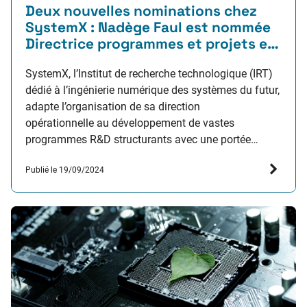
Deux nouvelles nominations chez
SystemX : Nadège Faul est nommée
Directrice programmes et projets et
Lionel Scremin, Directeur
développement et international
SystemX, l’Institut de recherche technologique (IRT)
dédié à l’ingénierie numérique des systèmes du futur,
adapte l’organisation de sa direction
opérationnelle au développement de vastes
programmes R&D structurants avec une portée
mondiale : il annonce l’arrivée de Nadège Faul au
Publié le 19/09/2024
poste de Directrice Programmes et Projets et
promeut Lionel Scremin au poste de Directeur
développement et international.…