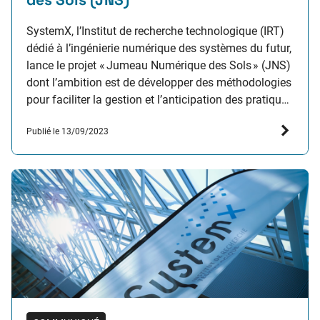
SystemX, l’Institut de recherche technologique (IRT)
dédié à l’ingénierie numérique des systèmes du futur,
lance le projet « Jumeau Numérique des Sols » (JNS)
dont l’ambition est de développer des méthodologies
pour faciliter la gestion et l’anticipation des pratiques
agricoles, et ainsi favoriser une agriculture durable
Publié le 13/09/2023
de qualité et performante. D’une durée de 3,5 ans, ce
projet…