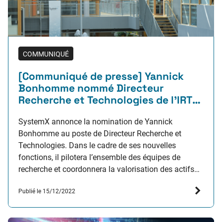
COMMUNIQUÉ
[Communiqué de presse] Yannick
Bonhomme nommé Directeur
Recherche et Technologies de l’IRT
SystemX
SystemX annonce la nomination de Yannick
Bonhomme au poste de Directeur Recherche et
Technologies. Dans le cadre de ses nouvelles
fonctions, il pilotera l’ensemble des équipes de
recherche et coordonnera la valorisation des actifs
de l’institut. Il occupait jusqu’à présent les fonctions
Publié le 15/12/2022
de Directeur du programme Confiance.ai, piloté par
SystemX, et de Responsable de la valorisation…