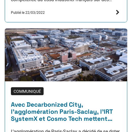
domaines scientifiques et technologiques de pointe
Publié le 22/03/2022
tels que l’IA, le calcul scientifique, la blockchain, la
cybersécurité, etc. ainsi que sur leurs hybridations.
Ce dispositif se nourrit…
COMMUNIQUÉ
Avec Decarbonized City,
l’agglomération Paris-Saclay, l’IRT
SystemX et Cosmo Tech mettent
l’intelligence artificielle au service
L’agglomération de Paris-Saclay a décidé de se doter