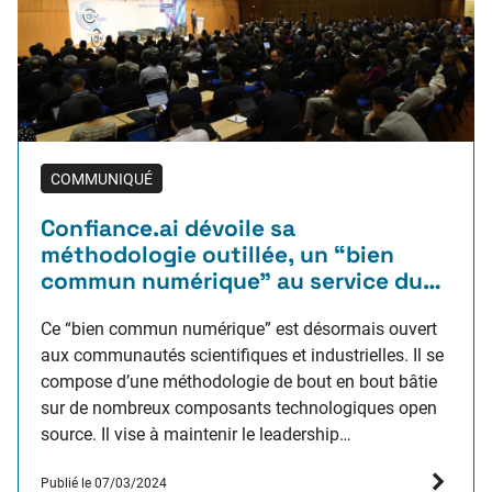
COMMUNIQUÉ
Confiance.ai dévoile sa
méthodologie outillée, un “bien
commun numérique” au service du
développement d’une IA industrielle
et responsable
Ce “bien commun numérique” est désormais ouvert
aux communautés scientifiques et industrielles. Il se
compose d’une méthodologie de bout en bout bâtie
sur de nombreux composants technologiques open
source. Il vise à maintenir le leadership
technologique des entreprises françaises en
Publié le 07/03/2024
favorisant la conception d’applications industrielles