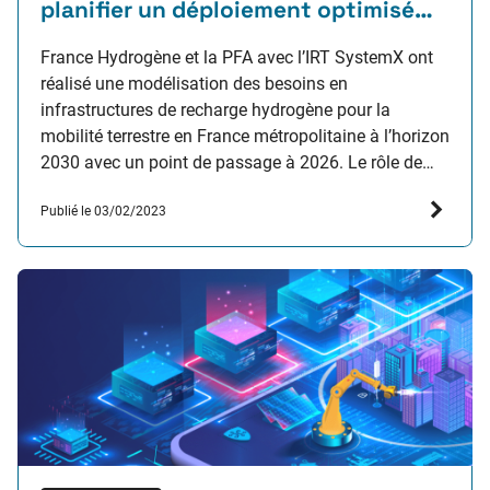
planifier un déploiement optimisé
des stations hydrogène pour
accélérer la montée en puissance
France Hydrogène et la PFA avec l’IRT SystemX ont
des usages
réalisé une modélisation des besoins en
infrastructures de recharge hydrogène pour la
mobilité terrestre en France métropolitaine à l’horizon
2030 avec un point de passage à 2026. Le rôle de
l’hydrogène dans la mobilité routière est reconnu
Publié le 03/02/2023
comme essentiel dans la décarbonation des
transports, notamment pour…