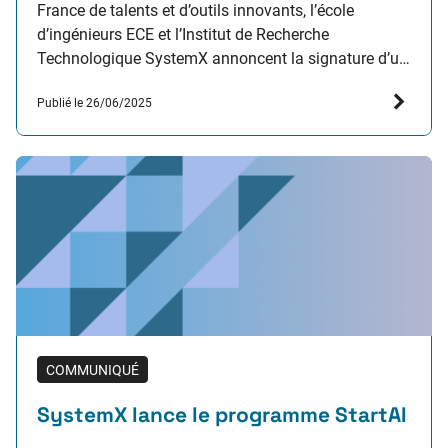
France de talents et d’outils innovants, l’école
d’ingénieurs ECE et l’Institut de Recherche
Technologique SystemX annoncent la signature d’un
partenariat stratégique. Ce partenariat de cinq ans a
Publié le 26/06/2025
pour objectif de développer conjointement des
projets de recherche collaborative, d’innovation…
COMMUNIQUÉ
SystemX lance le programme StartAI