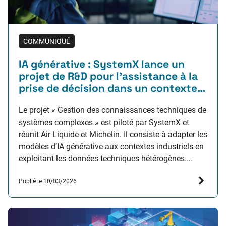
COMMUNIQUÉ
IA générative : SystemX lance un
projet de R&D pour l’assistance à la
prise de décision dans un contexte
industriel complexe
Le projet « Gestion des connaissances techniques de
systèmes complexes » est piloté par SystemX et
réunit Air Liquide et Michelin. Il consiste à adapter les
modèles d’IA générative aux contextes industriels en
exploitant les données techniques hétérogènes.
Objectif : intégrer l’IA générative dans le quotidien
Publié le 10/03/2026
des opérateurs afin de les aider dans leurs prises de
décisions relatives…