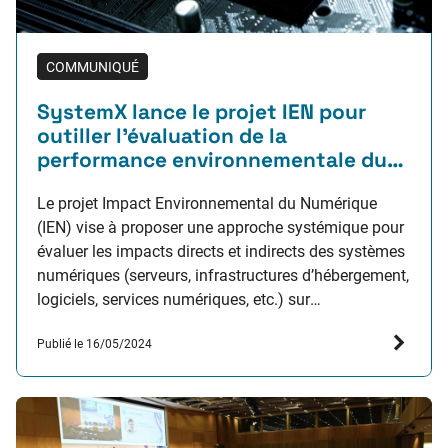
COMMUNIQUÉ
SystemX lance le projet IEN pour
outiller l’évaluation de la
performance environnementale du
numérique
Le projet Impact Environnemental du Numérique
(IEN) vise à proposer une approche systémique pour
évaluer les impacts directs et indirects des systèmes
numériques (serveurs, infrastructures d’hébergement,
logiciels, services numériques, etc.) sur
l’environnement. Cette évaluation permettra aux
Publié le 16/05/2024
organisations publiques et privées d’orienter les
décisions d’investissement ou de recommander des
usages plus adaptés afin de s’inscrire dans…