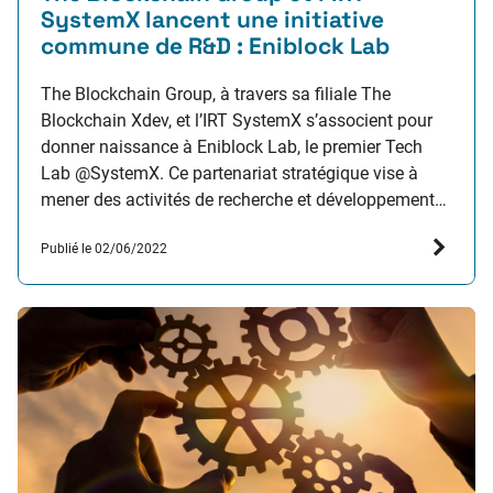
SystemX lancent une initiative
commune de R&D : Eniblock Lab
The Blockchain Group, à travers sa filiale The
Blockchain Xdev, et l’IRT SystemX s’associent pour
donner naissance à Eniblock Lab, le premier Tech
Lab @SystemX. Ce partenariat stratégique vise à
mener des activités de recherche et développement
afin de proposer au marché des solutions blockchain
Publié le 02/06/2022
innovantes. The Blockchain Xdev et SystemX ont
déjà défini les…