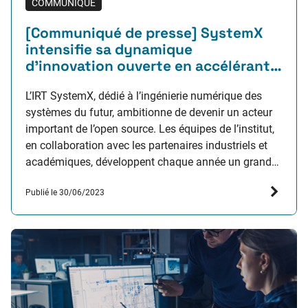
COMMUNIQUÉ
[Communiqué de presse] SystemX
intensifie sa dynamique
d’innovation ouverte en accélérant
ses contributions à la communauté
open source
L’IRT SystemX, dédié à l’ingénierie numérique des
systèmes du futur, ambitionne de devenir un acteur
important de l’open source. Les équipes de l’institut,
en collaboration avec les partenaires industriels et
académiques, développent chaque année un grand
nombre d’actifs technologiques (logiciels, jeux de
Publié le 30/06/2023
données, etc.) dans le cadre de projets et
programmes de recherche. En ouvrant…