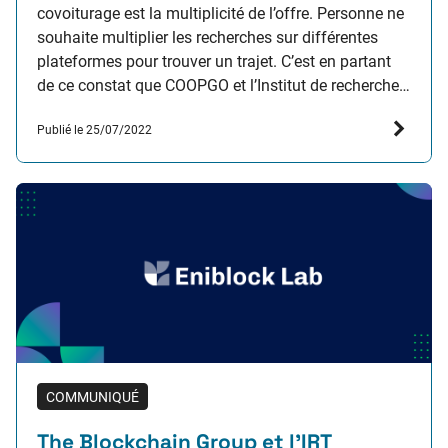
covoiturage est la multiplicité de l’offre. Personne ne
souhaite multiplier les recherches sur différentes
plateformes pour trouver un trajet. C’est en partant
de ce constat que COOPGO et l’Institut de recherche
technologique (IRT) SystemX ont eu l’idée de créer un
Publié le 25/07/2022
protocole ouvert d’interopérabilité entre les
plateformes. L’objectif en…
COMMUNIQUÉ
The Blockchain Group et l’IRT