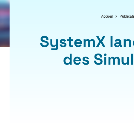
Accueil
Publicat
SystemX lance
des Simul