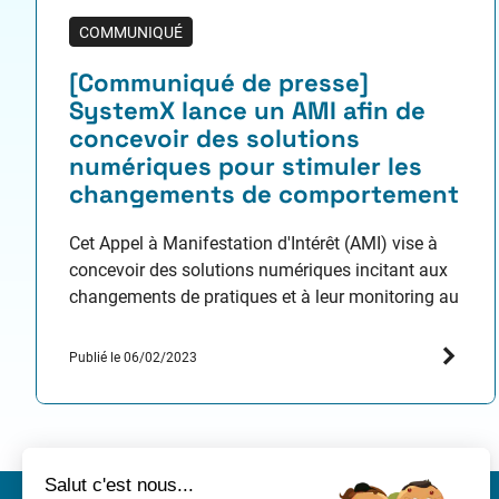
COMMUNIQUÉ
[Communiqué de presse]
SystemX lance un AMI afin de
concevoir des solutions
numériques pour stimuler les
changements de comportement
Cet Appel à Manifestation d'Intérêt (AMI) vise à
concevoir des solutions numériques incitant aux
changements de pratiques et à leur monitoring au
sein de filières industrielles, entre une entreprise et
ses fournisseurs ou dans une approche mass-
Publié le 06/02/2023
market, au service d’enjeux sociétaux. L'IRT
SystemX dédié à l’ingénierie numérique des
systèmes du futur, annonce le lancement…