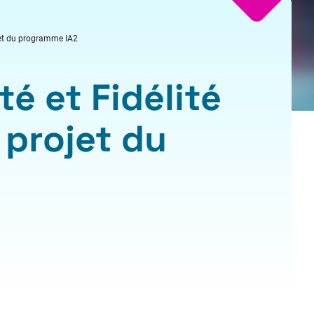
ojet du programme IA2
té et Fidélité
 projet du