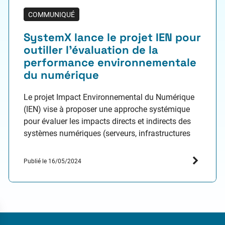
COMMUNIQUÉ
SystemX lance le projet IEN pour
outiller l’évaluation de la
performance environnementale
du numérique
Le projet Impact Environnemental du Numérique
(IEN) vise à proposer une approche systémique
pour évaluer les impacts directs et indirects des
systèmes numériques (serveurs, infrastructures
d’hébergement, logiciels, services numériques,
etc.) sur l’environnement. Cette évaluation
Publié le 16/05/2024
permettra aux organisations publiques et privées
d’orienter les décisions d’investissement ou de
recommander des usages plus adaptés afin de
s’inscrire dans…