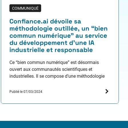
COMMUNIQUÉ
Confiance.ai dévoile sa
méthodologie outillée, un “bien
commun numérique” au service
du développement d’une IA
industrielle et responsable
Ce “bien commun numérique” est désormais
ouvert aux communautés scientifiques et
industrielles. Il se compose d’une méthodologie
de bout en bout bâtie sur de nombreux
composants technologiques open source. Il vise à
Publié le 07/03/2024
maintenir le leadership technologique des
entreprises françaises en favorisant la conception
d’applications industrielles critiques intégrant des
composants d’IA de confiance, en toute sécurité.…