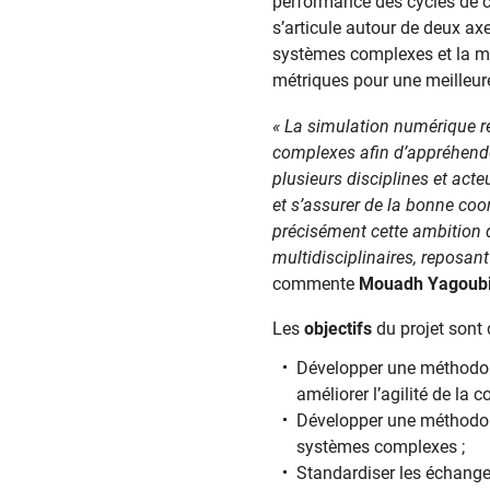
performance des cycles de c
s’articule autour de deux ax
systèmes complexes et la maî
métriques pour une meilleure
«
La simulation numérique r
complexes afin d’appréhender
plusieurs disciplines et act
et s’assurer de la bonne coo
précisément cette ambition q
multidisciplinaires, reposant
commente
Mouadh Yagoub
Les
objectifs
du projet sont 
Développer une méthodolog
améliorer l’agilité de la
Développer une méthodolo
systèmes complexes ;
Standardiser les échange