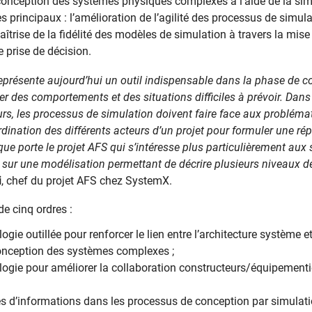
onception des systèmes physiques complexes à l’aide de la simu
es principaux : l’amélioration de l’agilité des processus de simu
trise de la fidélité des modèles de simulation à travers la mise
 prise de décision.
eprésente aujourd’hui un outil indispensable dans la phase de 
 des comportements et des situations difficiles à prévoir
. Dans
eurs, les processus de simulation doivent faire face aux problémat
rdination des différents acteurs d’un projet pour formuler une ré
ue porte le projet AFS qui s’intéresse plus particulièrement aux
 sur une modélisation permettant de décrire plusieurs niveaux de 
i
, chef du projet AFS chez SystemX.
de cinq ordres :
ie outillée pour renforcer le lien entre l’architecture système e
 conception des systèmes complexes ;
gie pour améliorer la collaboration constructeurs/équipementi
s d’informations dans les processus de conception par simulati