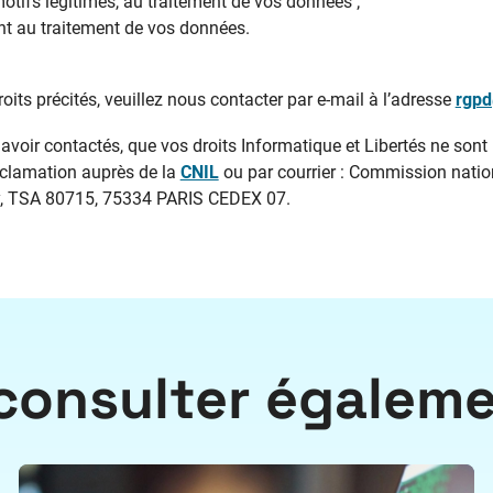
otifs légitimes, au traitement de vos données ;
nt au traitement de vos données.
roits précités, veuillez nous contacter par e-mail à l’adresse
rgpd
avoir contactés, que vos droits Informatique et Libertés ne sont
réclamation auprès de la
CNIL
ou par courrier : Commission nation
oy, TSA 80715, 75334 PARIS CEDEX 07.
consulter égalem