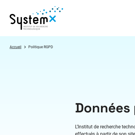
Aller au menu
Aller au contenu
Aller au pied de page
Accueil
Politique RGPD
Données 
L’Institut de recherche tech
effectués à partir de son si