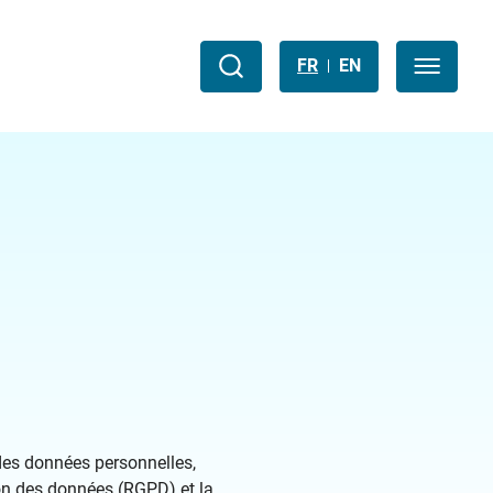
FR
EN
OUVRIR
 des données personnelles,
ion des données (RGPD) et la