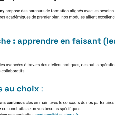
my
propose des parcours de formation alignés avec les besoins mé
res académiques de premier plan, nos modules allient excellence
he : apprendre en faisant (
le
s avancées à travers des ateliers pratiques, des outils opératio
 collaboratifs.
s au choix
:
ions continues
clés en main avec le concours de nos partenair
e
co-construits selon vos besoins spécifiques.
iser vos souhaits :
academy@irt-systemx.fr