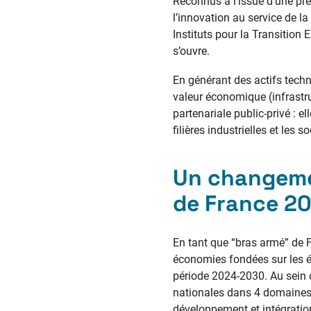
Reconnus à l’issue d’une pr
l’innovation au service de l
Instituts pour la Transition
s’ouvre.
En générant des actifs techn
valeur économique (infrastruc
partenariale public-privé : el
filières industrielles et les so
Un changeme
de France 2
En tant que “bras armé” de 
économies fondées sur les é
période 2024-2030. Au sein de
nationales dans 4 domaines 
développement et intégration