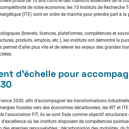
emière phase de 10 ans comme des maillons essentiels de la cha
a compétitivité de notre économie, les 15 Instituts de Recherche 
 Energétique (ITE) sont en ordre de marche pour prendre part à la
ologiques (brevets, licences, plateformes, compétences et savoir-
tures, produits, emplois, etc.), les instituts ont démontré la pu
le permet d’aller plus vite et de relever les enjeux des grandes tra
ciétés.
nt d’échelle pour accompagn
030
France 2030, afin d’accompagner les transformations industriell
nergies fossiles vers des économies décarbonées, les IRT et ITE
 l’association FIT, ils se sont fixés comme objectif structurant 
d’excellence où les instituts disposent de compétences pointues
 des énergies renouvelables ; décarbonation des mobilités, du bât