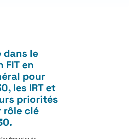
 dans le
on
FIT
en
néral pour
, les IRT et
urs priorités
 rôle clé
30.