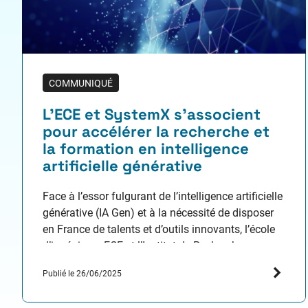
COMMUNIQUÉ
L’ECE et SystemX s’associent
pour accélérer la recherche et
la formation en intelligence
artificielle générative
Face à l’essor fulgurant de l’intelligence artificielle
générative (IA Gen) et à la nécessité de disposer
en France de talents et d’outils innovants, l’école
d’ingénieurs ECE et l’Institut de Recherche
Technologique SystemX annoncent la signature
Publié le 26/06/2025
d’un partenariat stratégique. Ce partenariat de
cinq ans a pour objectif de développer