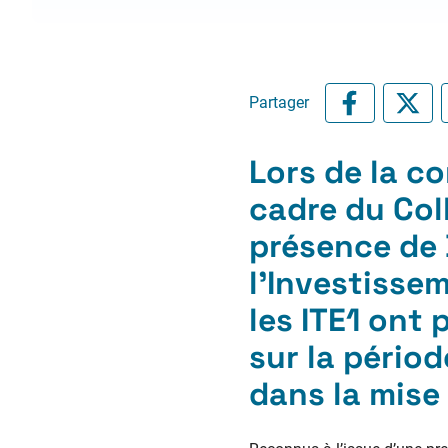
Partager
Lors de la c
cadre du
Col
présence de 
l’Investissem
les ITE
1
ont p
sur la pério
dans la mise