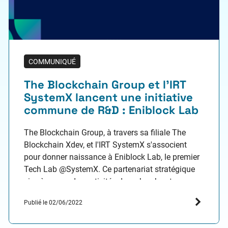
COMMUNIQUÉ
The Blockchain Group et l’IRT
SystemX lancent une initiative
commune de R&D : Eniblock Lab
The Blockchain Group, à travers sa filiale The
Blockchain Xdev, et l'IRT SystemX s'associent
pour donner naissance à Eniblock Lab, le premier
Tech Lab @SystemX. Ce partenariat stratégique
vise à mener des activités de recherche et
développement afin de proposer au marché des
Publié le 02/06/2022
solutions blockchain innovantes. The Blockchain
Xdev et SystemX ont déjà défini les…