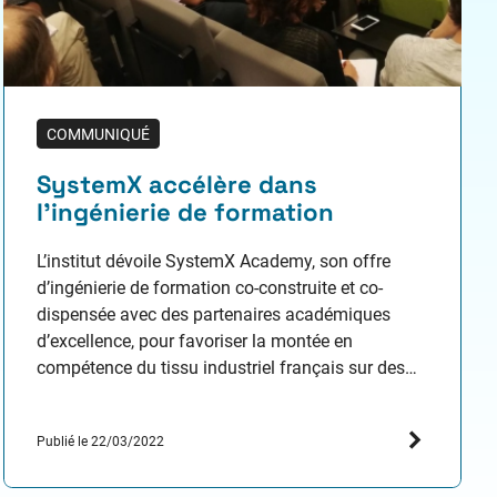
COMMUNIQUÉ
SystemX accélère dans
l’ingénierie de formation
L’institut dévoile SystemX Academy, son offre
d’ingénierie de formation co-construite et co-
dispensée avec des partenaires académiques
d’excellence, pour favoriser la montée en
compétence du tissu industriel français sur des
domaines scientifiques et technologiques de
pointe tels que l’IA, le calcul scientifique, la
Publié le 22/03/2022
blockchain, la cybersécurité, etc. ainsi que sur
leurs hybridations. Ce dispositif se nourrit…