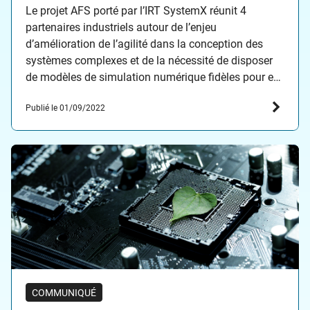
Le projet AFS porté par l’IRT SystemX réunit 4
partenaires industriels autour de l’enjeu
d’amélioration de l’agilité dans la conception des
systèmes complexes et de la nécessité de disposer
de modèles de simulation numérique fidèles pour en
garantir la crédibilité. SystemX lance le projet
Publié le 01/09/2022
« Agilité et Fidélité des Simulations » (AFS), 4è projet
de la feuille de…
COMMUNIQUÉ