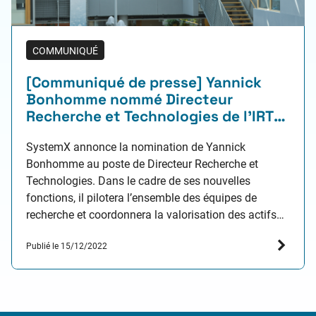
COMMUNIQUÉ
[Communiqué de presse] Yannick
Bonhomme nommé Directeur
Recherche et Technologies de l’IRT
SystemX
SystemX annonce la nomination de Yannick
Bonhomme au poste de Directeur Recherche et
Technologies. Dans le cadre de ses nouvelles
fonctions, il pilotera l’ensemble des équipes de
recherche et coordonnera la valorisation des actifs
de l’institut. Il occupait jusqu’à présent les fonctions
Publié le 15/12/2022
de Directeur du programme Confiance.ai, piloté par
SystemX, et de Responsable de la valorisation…