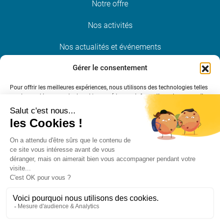
Notre offre
Nos activités
Nos actualités et événements
Gérer le consentement
Nous rejoindre
Pour offrir les meilleures expériences, nous utilisons des technologies telles
que les cookies pour stocker et/ou accéder aux informations des appareils.
Restez informé
Le fait de consentir à ces technologies nous permettra de traiter des
données telles que le comportement de navigation ou les ID uniques sur ce
site. Le fait de ne pas consentir ou de retirer son consentement peut avoir
un effet négatif sur certaines caractéristiques et fonctions.
S’INSCRIRE À LA NEWSLETTER
Gérer les services
Accepter
Mentions légales et crédits
Politique RGPD
Cookies
Refuser
Plan du site
Espace presse
Publications