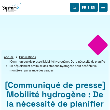
Aller au menu
Aller au contenu
Aller au pied de page
FR
EN
OUV
Accueil
Publications
[Communiqué de presse] Mobilité hydrogène : De la nécessité de planifier
un déploiement optimisé des stations hydrogène pour accélérer la
montée en puissance des usages
[Communiqué de presse]
Mobilité hydrogène : De
la nécessité de planifier