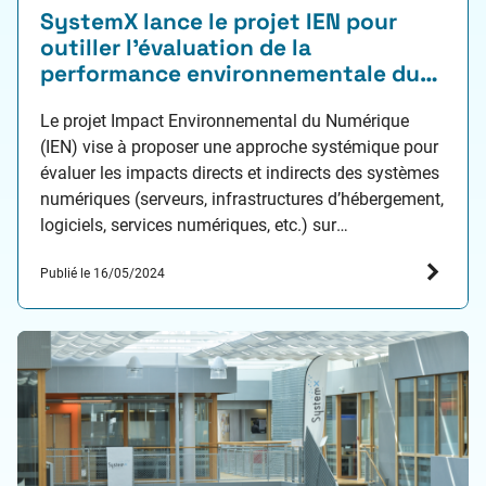
SystemX lance le projet IEN pour
outiller l’évaluation de la
performance environnementale du
numérique
Le projet Impact Environnemental du Numérique
(IEN) vise à proposer une approche systémique pour
évaluer les impacts directs et indirects des systèmes
numériques (serveurs, infrastructures d’hébergement,
logiciels, services numériques, etc.) sur
l’environnement. Cette évaluation permettra aux
Publié le 16/05/2024
organisations publiques et privées d’orienter les
décisions d’investissement ou de recommander des
usages plus adaptés afin de s’inscrire dans…