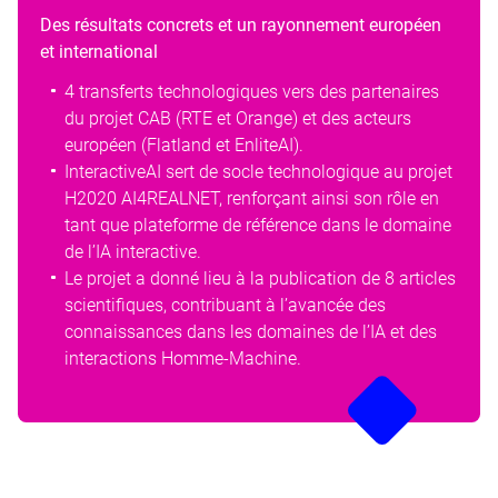
Des résultats concrets et un rayonnement européen
et international
4 transferts technologiques vers des partenaires
du projet CAB (RTE et Orange) et des acteurs
européen (Flatland et EnliteAI).
InteractiveAI sert de socle technologique au projet
H2020 AI4REALNET, renforçant ainsi son rôle en
tant que plateforme de référence dans le domaine
de l’IA interactive.
Le projet a donné lieu à la publication de 8 articles
scientifiques, contribuant à l’avancée des
connaissances dans les domaines de l’IA et des
interactions Homme-Machine.