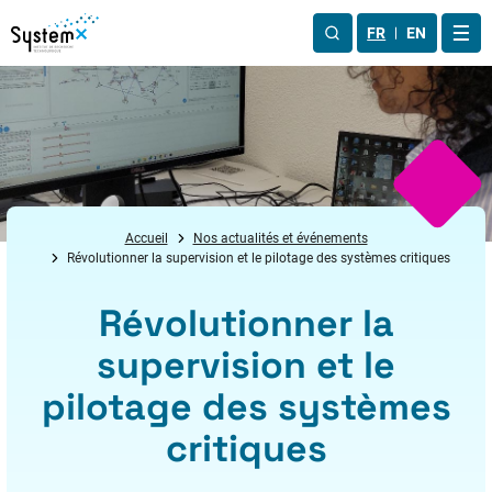
Aller au menu
Aller au contenu
Aller au pied de page
FR
EN
OUV
Accueil
Nos actualités et événements
Révolutionner la supervision et le pilotage des systèmes critiques
Révolutionner la
supervision et le
pilotage des systèmes
critiques