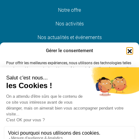
Notre offre
Nos activités
Nos actualités et événements
Gérer le consentement
Nous rejoindre
Pour offrir les meilleures expériences, nous utilisons des technologies telles
que les cookies pour stocker et/ou accéder aux informations des appareils.
Restez informé
Le fait de consentir à ces technologies nous permettra de traiter des
données telles que le comportement de navigation ou les ID uniques sur ce
site. Le fait de ne pas consentir ou de retirer son consentement peut avoir
un effet négatif sur certaines caractéristiques et fonctions.
S’INSCRIRE À LA NEWSLETTER
Gérer les services
Accepter
Mentions légales et crédits
Politique RGPD
Cookies
Refuser