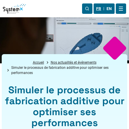
Aller au menu
Aller au contenu
Aller au pied de page
FR
EN
OUV
Accueil
Nos actualités et événements
Simuler le processus de fabrication additive pour optimiser ses
performances
Simuler le processus de
fabrication additive pour
optimiser ses
performances