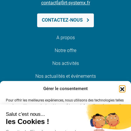
contact[at]irt-systemx.fr
CONTACTEZ-NOUS
A propos
Notre offre
Nos activités
Nos actualités et événements
Gérer le consentement
Nous rejoindre
Pour offrir les meilleures expériences, nous utilisons des technologies telles
que les cookies pour stocker et/ou accéder aux informations des appareils.
Restez informé
Le fait de consentir à ces technologies nous permettra de traiter des
données telles que le comportement de navigation ou les ID uniques sur ce
site. Le fait de ne pas consentir ou de retirer son consentement peut avoir
un effet négatif sur certaines caractéristiques et fonctions.
S’INSCRIRE À LA NEWSLETTER