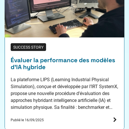
SUCCESS STORY
Évaluer la performance des modèles
d’IA hybride
La plateforme LIPS (Learning Industrial Physical
Simulation), conçue et développée par l’IRT SystemX,
propose une nouvelle procédure d’évaluation des
approches hybridant intelligence artificielle (IA) et
simulation physique. Sa finalité : benchmarker et
évaluer les modèles hybrides dans des domaines
Publié le 16/09/2025
physiques complexes, et ainsi contribuer à leur
amélioration continue.