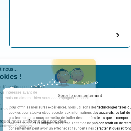
IRT SystemX
Centre d’intégration Nano-
Gérer le consentement
2, Boulevard Thomas Gober
91120 PALAISEAU
Pour offrir les meilleures expériences, nous utilisons des technologies telles q
cookies pour stocker et/ou accéder aux informations des appareils. Le fait de
Tél. +33(0)1 69 08 06 17
ces technologies nous permettra de traiter des données telles que le compor
navigation ou les ID uniques sur ce site. Le fait de ne pas consentir ou de retir
contact[at]irt-systemx.fr
consentement peut avoir un effet négatif sur certaines caractéristiques et fon