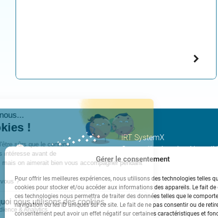
IRT SystemX
Centre d’intégration Nano-
Gérer le consentement
2, Boulevard Thomas Gober
91120 PALAISEAU
Pour offrir les meilleures expériences, nous utilisons des technologies telles q
cookies pour stocker et/ou accéder aux informations des appareils. Le fait de
Tél. +33(0)1 69 08 06 17
ces technologies nous permettra de traiter des données telles que le compor
navigation ou les ID uniques sur ce site. Le fait de ne pas consentir ou de retir
contact[at]irt-systemx.fr
consentement peut avoir un effet négatif sur certaines caractéristiques et fon