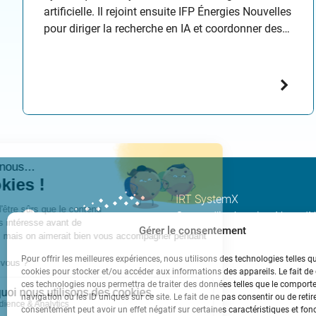
artificielle. Il rejoint ensuite IFP Énergies Nouvelles
pour diriger la recherche en IA et coordonner des
projets internationaux de standards
d’interopérabilité. Il passe cinq ans à l’ANR
comme responsable du département STIC, rejoint
ensuite Inria en 2011 pour…
IRT SystemX
Centre d’intégration Nano-
Gérer le consentement
2, Boulevard Thomas Gober
91120 PALAISEAU
Pour offrir les meilleures expériences, nous utilisons des technologies telles q
cookies pour stocker et/ou accéder aux informations des appareils. Le fait de
Tél. +33(0)1 69 08 06 17
ces technologies nous permettra de traiter des données telles que le compor
navigation ou les ID uniques sur ce site. Le fait de ne pas consentir ou de retir
contact[at]irt-systemx.fr
consentement peut avoir un effet négatif sur certaines caractéristiques et fon