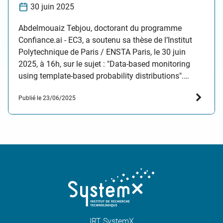
30 juin 2025
Abdelmouaiz Tebjou, doctorant du programme
Confiance.ai - EC3, a soutenu sa thèse de l’Institut
Polytechnique de Paris / ENSTA Paris, le 30 juin
2025, à 16h, sur le sujet : "Data-based monitoring
using template-based probability distributions".
Résumé de la thèse : Au fil des années, les avancées
Publié le 23/06/2025
en IA ont apporté des améliorations significatives
dans…
IRT SystemX