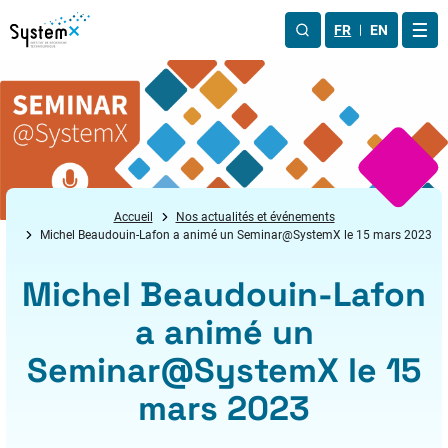
Aller au menu
Aller au contenu
Aller au pied de page
FR
EN
OUV
Accueil
Nos actualités et événements
Michel Beaudouin-Lafon a animé un Seminar@SystemX le 15 mars 2023
Michel Beaudouin-Lafon
a animé un
Seminar@SystemX le 15
mars 2023