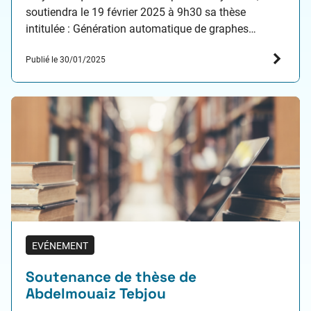
soutiendra le 19 février 2025 à 9h30 sa thèse
intitulée : Génération automatique de graphes
d’attaque et de remédiation. Résumé de la thèse :
Publié le 30/01/2025
Depuis la pandémie de COVID-19, les cyberattaques
ne cessent de se…
EVÉNEMENT
Soutenance de thèse de
Abdelmouaiz Tebjou