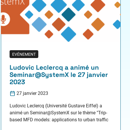
EVÉNEMENT
Ludovic Leclercq a animé un
Seminar@SystemX le 27 janvier
2023
27 janvier 2023
Ludovic Leclercq (Université Gustave Eiffel) a
animé un Seminar@SystemX sur le thème "Trip-
based MFD models: applications to urban traffic
and mobility services management", le 27 janvier