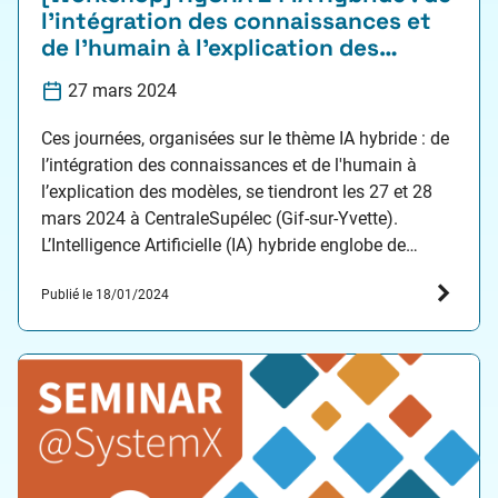
l’intégration des connaissances et
de l’humain à l’explication des
modèles (Hybridation
27 mars 2024
Connaissances, Humain et
Apprentissage Statistique)
Ces journées, organisées sur le thème IA hybride : de
l’intégration des connaissances et de l'humain à
l’explication des modèles, se tiendront les 27 et 28
mars 2024 à CentraleSupélec (Gif-sur-Yvette).
L’Intelligence Artificielle (IA) hybride englobe de
manière générale toutes les approches qui
Publié le 18/01/2024
combinent plusieurs méthodes d’IA, qu’elles soient
symboliques ou numériques, qualitatives, semi-
qualitatives ou…