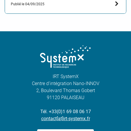
Publié le 04/09/2025
programme Jumeaux Numériques des systèmes
Industriels de…
IRT SystemX
Centre d’intégration Nano-INNOV
2, Boulevard Thomas Gobert
91120 PALAISEAU
Tél. +33(0)1 69 08 06 17
contact[at]irt-systemx.fr