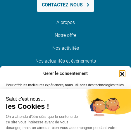
CONTACTEZ-NOUS
A propos
Notre offre
Nos activités
Nos actualités et événements
Gérer le consentement
Nous rejoindre
Pour offrir les meilleures expériences, nous utilisons des technologies telles
que les cookies pour stocker et/ou accéder aux informations des appareils.
Restez informé
Le fait de consentir à ces technologies nous permettra de traiter des
données telles que le comportement de navigation ou les ID uniques sur ce
site. Le fait de ne pas consentir ou de retirer son consentement peut avoir
un effet négatif sur certaines caractéristiques et fonctions.
S’INSCRIRE À LA NEWSLETTER
Gérer les services