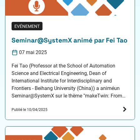
EVÉNEMENT
Seminar@SystemX animé par Fei Tao
07 mai 2025
Fei Tao (Professor at the School of Automation
Science and Electrical Engineering, Dean of
International Institute for Interdisciplinary and
Frontiers - Beihang University (China)) a animéun
Seminar@SystemX sur le thème "makeTwin: From
Five-dimensional Digital Twin Model to Industry
Publié le 10/04/2025
Software Platform and Applications", le 7 mai 2025.
Ce séminaire a été organisé dans le cadre du…