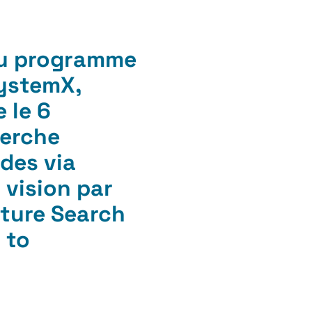
du programme
SystemX,
 le 6
herche
des via
 vision par
cture Search
 to