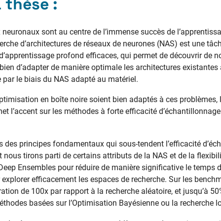
 thèse :
x neuronaux sont au centre de l’immense succès de l’apprentiss
rche d’architectures de réseaux de neurones (NAS) est une tâche
’apprentissage profond efficaces, qui permet de découvrir de 
 bien d’adapter de manière optimale les architectures existantes 
 par le biais du NAS adapté au matériel.
ptimisation en boîte noire soient bien adaptés à ces problèmes, l
met l’accent sur les méthodes à forte efficacité d’échantillonna
s des principes fondamentaux qui sous-tendent l’efficacité d’éc
nous tirons parti de certains attributs de la NAS et de la flexibili
Deep Ensembles pour réduire de manière significative le temps d
 explorer efficacement les espaces de recherche. Sur les benchm
ration de 100x par rapport à la recherche aléatoire, et jusqu’à 
éthodes basées sur l’Optimisation Bayésienne ou la recherche lo