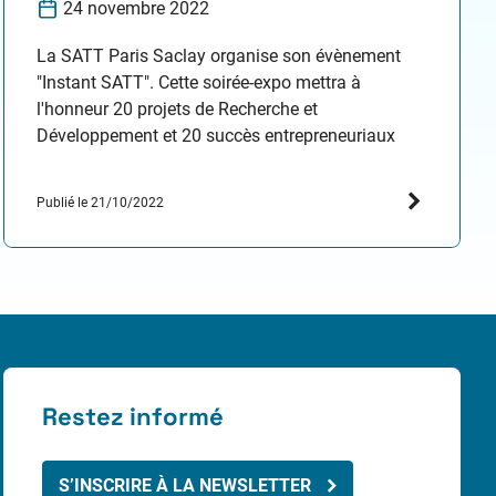
24 novembre 2022
La SATT Paris Saclay organise son évènement
"Instant SATT". Cette soirée-expo mettra à
l'honneur 20 projets de Recherche et
Développement et 20 succès entrepreneuriaux
boostés par l’investissement et
l’accompagnement SATT Paris-Saclay ! Venez
Publié le 21/10/2022
parcourir le chemin de l’innovation et rencontrer
les porteurs de projets, jeunes pousses et success
stories faisant la renommée de Paris-Saclay !…
Restez informé
S’INSCRIRE À LA NEWSLETTER