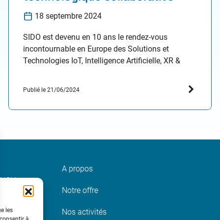
18 septembre 2024
SIDO est devenu en 10 ans le rendez-vous
incontournable en Europe des Solutions et
Technologies IoT, Intelligence Artificielle, XR &
Robotique à destination des décideurs
stratégiques innovation et opérationnels métier.
Publié le 21/06/2024
L'édition 2024 du salon se tiendra du 18 au 19
septembre à Lyon. Les instituts de recherche
technologiques (IRT) et les instituts pour la
transition…
A propos
INNOV
Notre offre
t
ue les
Nos activités
 consentir à