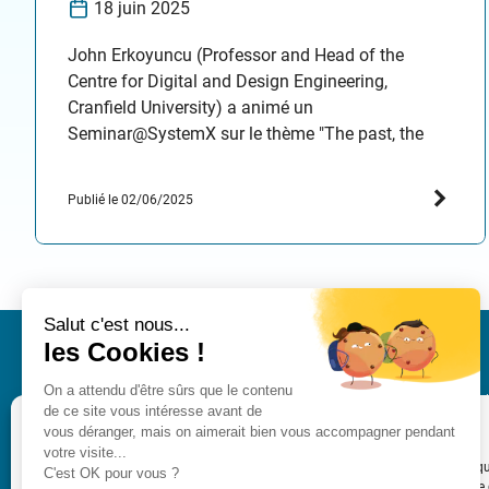
18 juin 2025
John Erkoyuncu (Professor and Head of the
Centre for Digital and Design Engineering,
Cranfield University) a animé un
Seminar@SystemX sur le thème "The past, the
present and the future for Digital Twins", le 18 juin
2025 de 14h à 15h. Ce séminaire est organisé
Publié le 02/06/2025
dans le cadre du programme Jumeaux
Numériques des systèmes Industriels de…
IRT SystemX
Centre d’intégration Nano-
Gérer le consentement
2, Boulevard Thomas Gober
91120 PALAISEAU
Pour offrir les meilleures expériences, nous utilisons des technologies telles q
cookies pour stocker et/ou accéder aux informations des appareils. Le fait de