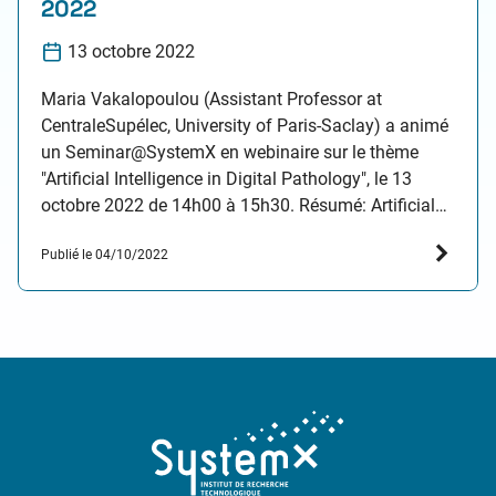
2022
13 octobre 2022
Maria Vakalopoulou (Assistant Professor at
CentraleSupélec, University of Paris-Saclay) a animé
un Seminar@SystemX en webinaire sur le thème
"Artificial Intelligence in Digital Pathology", le 13
octobre 2022 de 14h00 à 15h30. Résumé: Artificial
intelligence is a game changer for variety of domains
Publié le 04/10/2022
including also healthcare. Indeed, recent data driven
methods gather a lot of attention…