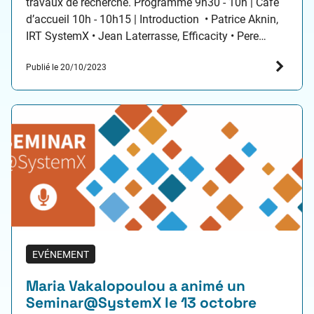
travaux de recherche. Programme 9h30 - 10h | Café
d’accueil 10h - 10h15 | Introduction • Patrice Aknin,
IRT SystemX • Jean Laterrasse, Efficacity • Pere
Roca, IPVF 10h15 - 11h15 | Keynote animée par
Publié le 20/10/2023
Olivier de Lagarde (Collège de Paris)…
EVÉNEMENT
Maria Vakalopoulou a animé un
Seminar@SystemX le 13 octobre