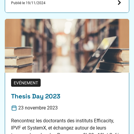
Publié le 19/11/2024
Classifieurs d’Images. Résumé de la thèse : Les
réseaux de neurones profonds…
EVÉNEMENT
Thesis Day 2023
23 novembre 2023
Rencontrez les doctorants des instituts Efficacity,
IPVF et SystemX, et échangez autour de leurs