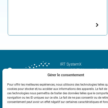
IRT SystemX
Nano-INNOV Integration Cen
Gérer le consentement
2, Boulevard Thomas Gober
91120 Palaiseau
Pour offrir les meilleures expériences, nous utilisons des technologies telles q
cookies pour stocker et/ou accéder aux informations des appareils. Le fait de
Phone: +33(0)1 69 08 06 17
ces technologies nous permettra de traiter des données telles que le compor
navigation ou les ID uniques sur ce site. Le fait de ne pas consentir ou de retir
contact[at]irt-systemx.fr
consentement peut avoir un effet négatif sur certaines caractéristiques et fon