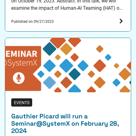
on October 19, 2023. Abstract: In this talk, we will
examine the impact of Human-AI Teaming (HAT) on
situational awareness (SA) and decision-making of
Published on 09/27/2023
people involved in performing life-critical tasks.
Situational awareness refers to understanding the
current…
EVENTS
Gauthier Picard will run a
Seminar@SystemX on February 28,
2024