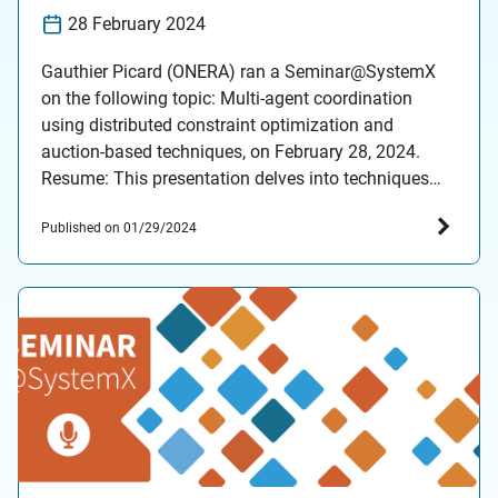
28 February 2024
Gauthier Picard (ONERA) ran a Seminar@SystemX
on the following topic: Multi-agent coordination
using distributed constraint optimization and
auction-based techniques, on February 28, 2024.
Resume: This presentation delves into techniques
that facilitate coordination and cooperation among
Published on 01/29/2024
agents within multi-agent systems. These decision-
making agents interact to achieve collective
objectives. For example, a group of agents might
coordinate…