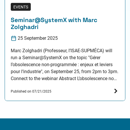
EVENTS
Seminar@SystemX with Marc
Zolghadri
25 September 2025
Marc Zolghadri (Professeur, l’ISAE-SUPMÉCA) will
run a Seminar@SystemX on the topic "Gérer
l’obsolescence non-programmée : enjeux et leviers
pour l’industrie", on September 25, from 2pm to 3pm.
Connect to the webinar Abstract L’obsolescence non-
programmée compromet la disponibilité des
Published on 07/21/2025
systèmes, désorganise les chaînes
d’approvisionnement et alourdit les coûts de
maintenance. Face à ces risques, les industriels…