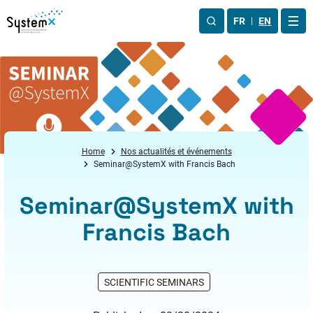
Aller au menu
Aller au contenu
Aller au pied de page
FR
EN
OUV
Home
Nos actualités et événements
Seminar@SystemX with Francis Bach
Seminar@SystemX with
Francis Bach
SCIENTIFIC SEMINARS