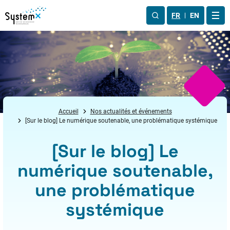
Aller au menu
Aller au contenu
Aller au pied de page
FR
EN
OUV
Accueil
Nos actualités et événements
[Sur le blog] Le numérique soutenable, une problématique systémique
[Sur le blog] Le
numérique soutenable,
une problématique
systémique