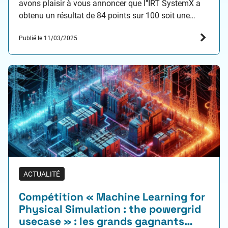
avons plaisir à vous annoncer que l’’IRT SystemX a
obtenu un résultat de 84 points sur 100 soit une
amélioration de 11 points par rapport à l’année
Publié le 11/03/2025
dernière. …
ACTUALITÉ
Compétition « Machine Learning for
Physical Simulation : the powergrid
usecase » : les grands gagnants