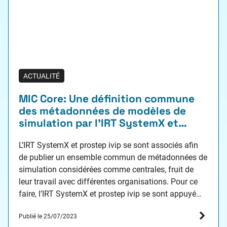
ACTUALITÉ
MIC Core: Une définition commune
des métadonnées de modèles de
simulation par l’IRT SystemX et
l’association prostep ivip
L’IRT SystemX et prostep ivip se sont associés afin
de publier un ensemble commun de métadonnées de
simulation considérées comme centrales, fruit de
leur travail avec différentes organisations. Pour ce
faire, l’IRT SystemX et prostep ivip se sont appuyé
sur les projets industriels collaboratifs menés en
Publié le 25/07/2023
France et en Allemagne, respectivement. Caractériser