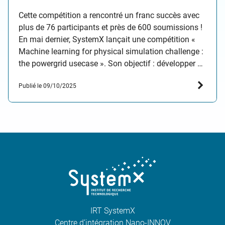
sont…
Cette compétition a rencontré un franc succès avec
plus de 76 participants et près de 600 soumissions !
En mai dernier, SystemX lançait une compétition «
Machine learning for physical simulation challenge :
the powergrid usecase ». Son objectif : développer de
nouveaux modèles de Machine Learning pour
Publié le 09/10/2025
accélérer les simulations de flux électriques de
plusieurs…
IRT SystemX
Centre d’intégration Nano-INNOV