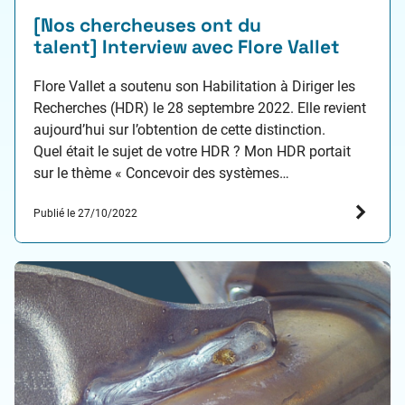
[Nos chercheuses ont du
talent] Interview avec Flore Vallet
Flore Vallet a soutenu son Habilitation à Diriger les
Recherches (HDR) le 28 septembre 2022. Elle revient
aujourd’hui sur l’obtention de cette distinction.
Quel était le sujet de votre HDR ? Mon HDR portait
sur le thème « Concevoir des systèmes
sociotechniques et innover dans une perspective de
Publié le 27/10/2022
soutenabilité - Vers une synergie entre imaginaire et
rationalité ». J’y…