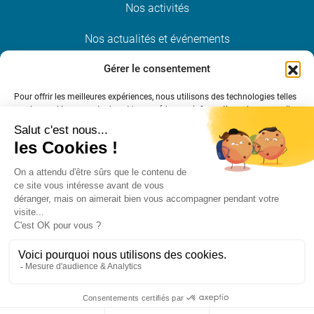
Nos activités
Nos actualités et événements
Gérer le consentement
Nous rejoindre
Pour offrir les meilleures expériences, nous utilisons des technologies telles
que les cookies pour stocker et/ou accéder aux informations des appareils.
Restez informé
Le fait de consentir à ces technologies nous permettra de traiter des
données telles que le comportement de navigation ou les ID uniques sur ce
site. Le fait de ne pas consentir ou de retirer son consentement peut avoir
un effet négatif sur certaines caractéristiques et fonctions.
S’INSCRIRE À LA NEWSLETTER
Gérer les services
Accepter
Mentions légales et crédits
Politique RGPD
Cookies
Refuser
Plan du site
Espace presse
Publications
Voir les préférences