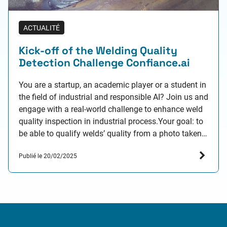
ACTUALITÉ
Kick-off of the Welding Quality
Detection Challenge Confiance.ai
You are a startup, an academic player or a student in
the field of industrial and responsible AI? Join us and
engage with a real-world challenge to enhance weld
quality inspection in industrial process.Your goal: to
be able to qualify welds’ quality from a photo taken
by cameras on vehicle production chains. Prizes: 1st:
Publié le 20/02/2025
4,000…