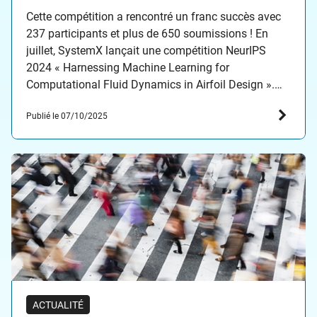
Airfoil Design » : les grands
gagnants sont…
Cette compétition a rencontré un franc succès avec
237 participants et plus de 650 soumissions ! En
juillet, SystemX lançait une compétition NeurIPS
2024 « Harnessing Machine Learning for
Computational Fluid Dynamics in Airfoil Design ».
Cette compétition, hébergée sur Codabench,
Publié le 07/10/2025
est centrée sur la simulation de la conception d’un
Airfoil, en utilisant le jeu de données AirfRANS…
ACTUALITÉ