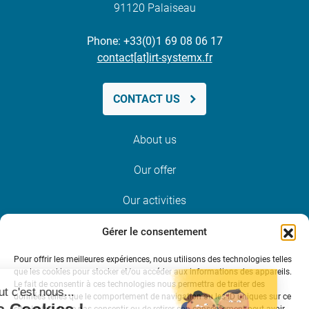
91120 Palaiseau
Phone: +33(0)1 69 08 06 17
contact[at]irt-systemx.fr
CONTACT US
About us
Our offer
Our activities
News and events
Gérer le consentement
Pour offrir les meilleures expériences, nous utilisons des technologies telles
Join us
que les cookies pour stocker et/ou accéder aux informations des appareils.
Le fait de consentir à ces technologies nous permettra de traiter des
données telles que le comportement de navigation ou les ID uniques sur ce