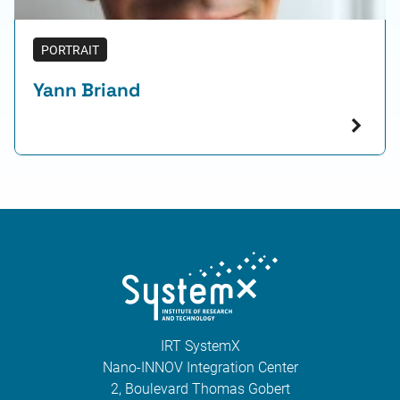
PORTRAIT
Yann Briand
IRT SystemX
Nano-INNOV Integration Center
2, Boulevard Thomas Gobert