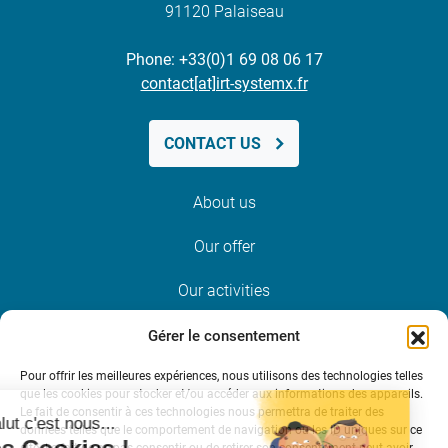
91120 Palaiseau
Phone: +33(0)1 69 08 06 17
contact[at]irt-systemx.fr
CONTACT US
About us
Our offer
Our activities
News and events
Gérer le consentement
Pour offrir les meilleures expériences, nous utilisons des technologies telles
Join us
que les cookies pour stocker et/ou accéder aux informations des appareils.
Le fait de consentir à ces technologies nous permettra de traiter des
données telles que le comportement de navigation ou les ID uniques sur ce