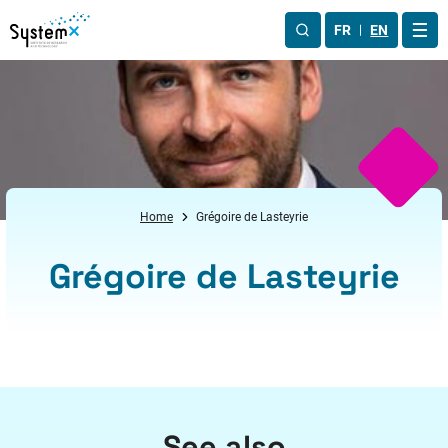
Aller au menu
Aller au contenu
Aller au pied de page
FR
EN
OUV
Home
Grégoire de Lasteyrie
Grégoire de Lasteyrie
See also