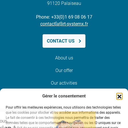
91120 Palaiseau
Phone: +33(0)1 69 08 06 17
contact[at]irt-systemx.fr
CONTACT US
About us
Our offer
Our activities
News and events
Gérer le consentement
Pour offrir les meilleures expériences, nous utilisons des technologies telles
Join us
que les cookies pour stocker et/ou accéder aux informations des appareils.
Le fait de consentir à ces technologies nous permettra de traiter des
données telles que le comportement de navigation ou les ID uniques sur ce