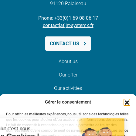
91120 Palaiseau
Phone: +33(0)1 69 08 06 17
contact[at]irt-systemx.fr
CONTACT US
About us
Our offer
Our activities
News and events
Gérer le consentement
Pour offrir les meilleures expériences, nous utilisons des technologies telles
Join us
que les cookies pour stocker et/ou accéder aux informations des appareils.
Le fait de consentir à ces technologies nous permettra de traiter des
données telles que le comportement de navigation ou les ID uniques sur ce