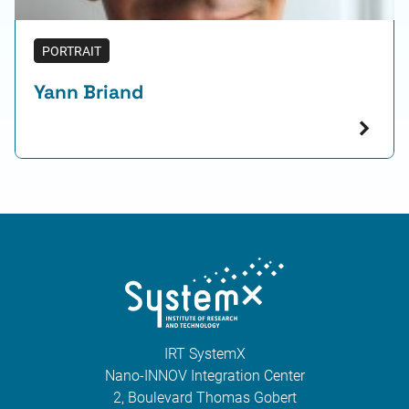
PORTRAIT
Yann Briand
IRT SystemX
Nano-INNOV Integration Center
2, Boulevard Thomas Gobert