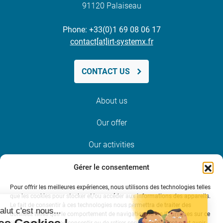
91120 Palaiseau
Phone: +33(0)1 69 08 06 17
contact[at]irt-systemx.fr
CONTACT US
About us
Our offer
Our activities
News and events
Gérer le consentement
Pour offrir les meilleures expériences, nous utilisons des technologies telles
Join us
que les cookies pour stocker et/ou accéder aux informations des appareils.
Le fait de consentir à ces technologies nous permettra de traiter des
données telles que le comportement de navigation ou les ID uniques sur ce